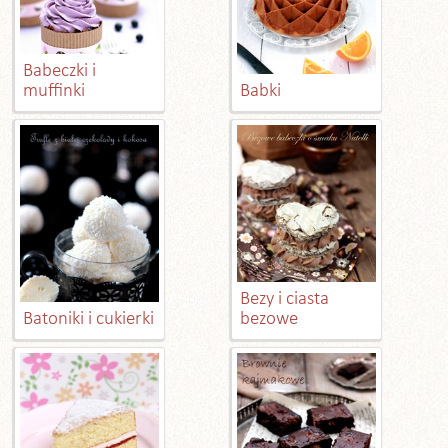
Babeczki i
muffinki
Babki
Bezy i ciasta
Batoniki i cukierki
bezowe