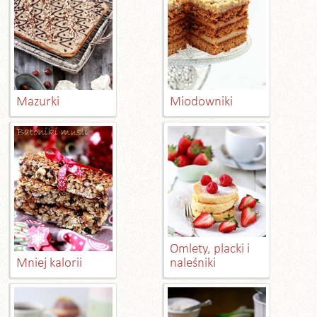
Mazurki
Miodowniki
Omlety, placki i
Mniej kalorii
naleśniki