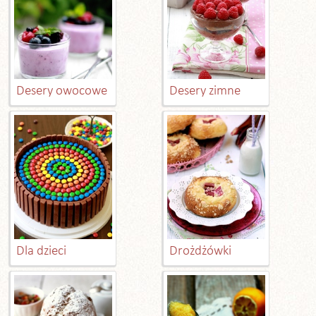
Desery owocowe
Desery zimne
Dla dzieci
Drożdżówki