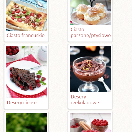
Ciasto
Ciasto francuskie
parzone/ptysiowe
Desery
Desery ciepłe
czekoladowe