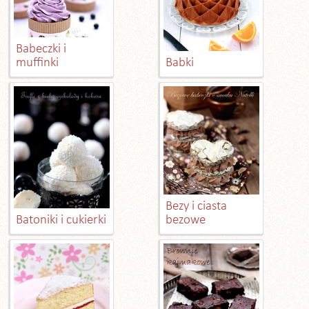
Babeczki i
muffinki
Babki
Bezy i ciasta
Batoniki i cukierki
bezowe