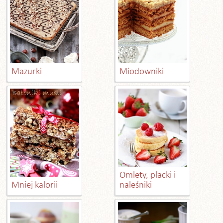
Mazurki
Miodowniki
Omlety, placki i
Mniej kalorii
naleśniki