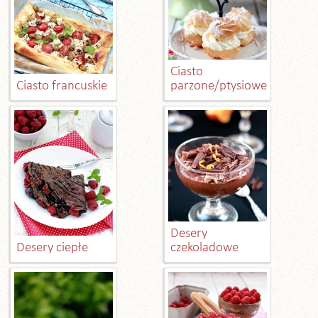
Ciasto
Ciasto francuskie
parzone/ptysiowe
Desery
Desery ciepłe
czekoladowe