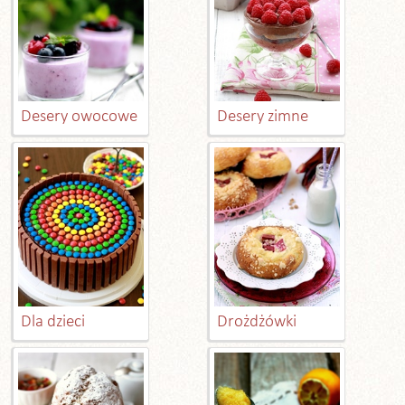
Desery owocowe
Desery zimne
Dla dzieci
Drożdżówki