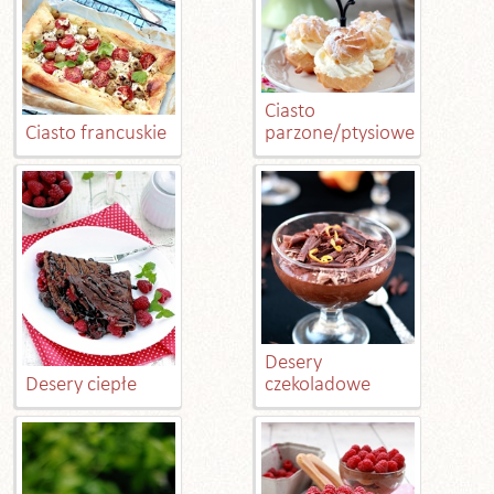
Ciasto
Ciasto francuskie
parzone/ptysiowe
Desery
Desery ciepłe
czekoladowe