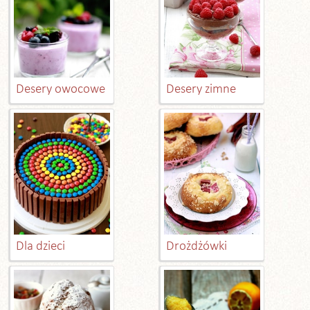
Desery owocowe
Desery zimne
Dla dzieci
Drożdżówki