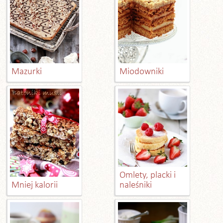
Mazurki
Miodowniki
Omlety, placki i
Mniej kalorii
naleśniki