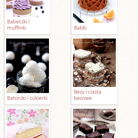
Babeczki i
muffinki
Babki
Bezy i ciasta
Batoniki i cukierki
bezowe