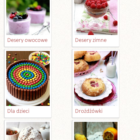
Desery owocowe
Desery zimne
Dla dzieci
Drożdżówki