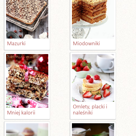
Mazurki
Miodowniki
Omlety, placki i
Mniej kalorii
naleśniki