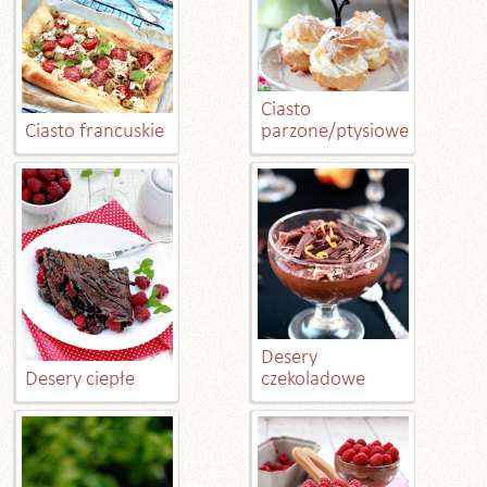
Ciasto
Ciasto francuskie
parzone/ptysiowe
Desery
Desery ciepłe
czekoladowe