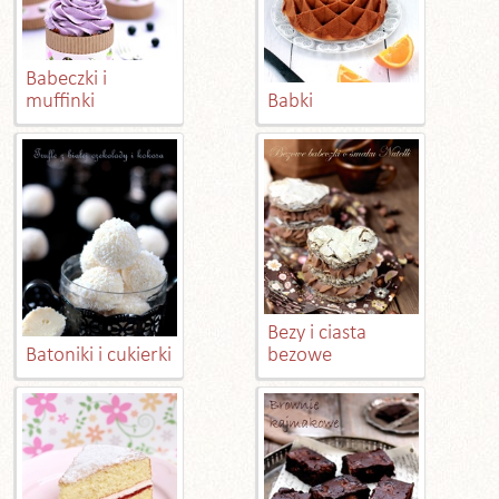
Babeczki i
muffinki
Babki
Bezy i ciasta
Batoniki i cukierki
bezowe