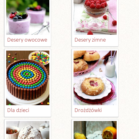
Desery owocowe
Desery zimne
Dla dzieci
Drożdżówki