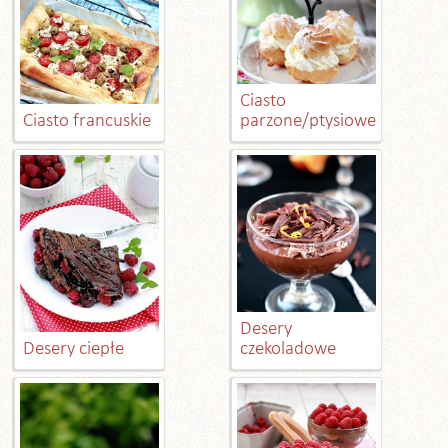
Ciasto
Ciasto francuskie
parzone/ptysiowe
Desery
Desery ciepłe
czekoladowe