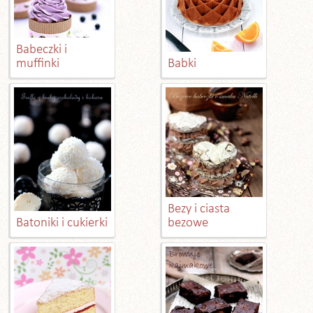
Babeczki i
muffinki
Babki
Bezy i ciasta
Batoniki i cukierki
bezowe