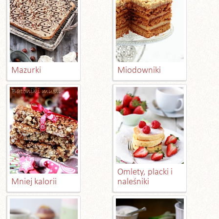
Mazurki
Miodowniki
Omlety, placki i
Mniej kalorii
naleśniki