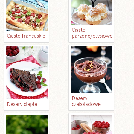
Ciasto
Ciasto francuskie
parzone/ptysiowe
Desery
Desery ciepłe
czekoladowe