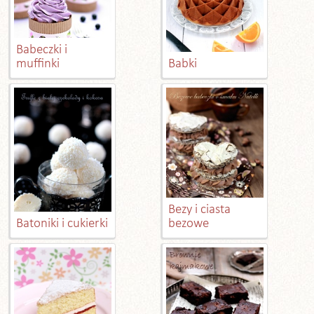
Babeczki i
muffinki
Babki
Bezy i ciasta
Batoniki i cukierki
bezowe