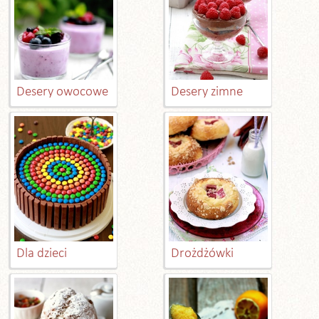
Desery owocowe
Desery zimne
Dla dzieci
Drożdżówki