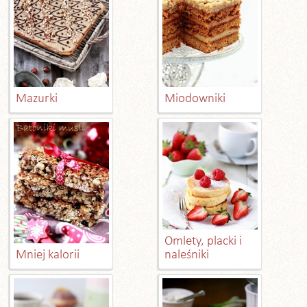
Mazurki
Miodowniki
Omlety, placki i
Mniej kalorii
naleśniki