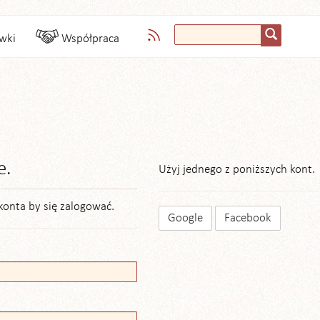
wki
Współpraca
e.
Użyj jednego z poniższych kont.
konta by się zalogować.
Google
Facebook