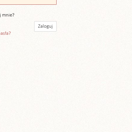
j mnie?
hasła?