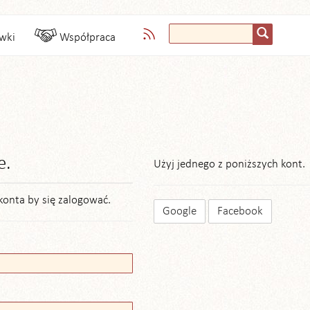
wki
Współpraca
e.
Użyj jednego z poniższych kont.
konta by się zalogować.
Google
Facebook