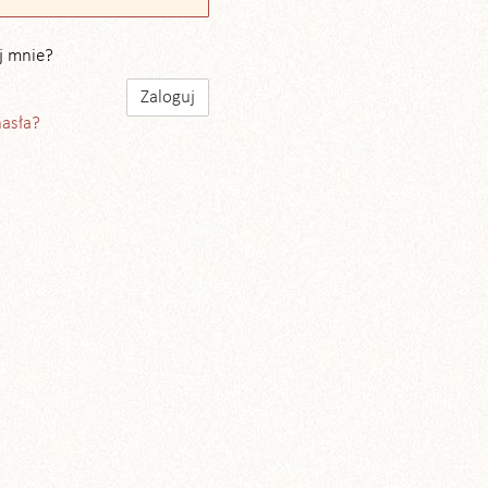
j mnie?
hasła?