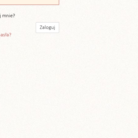
j mnie?
hasła?