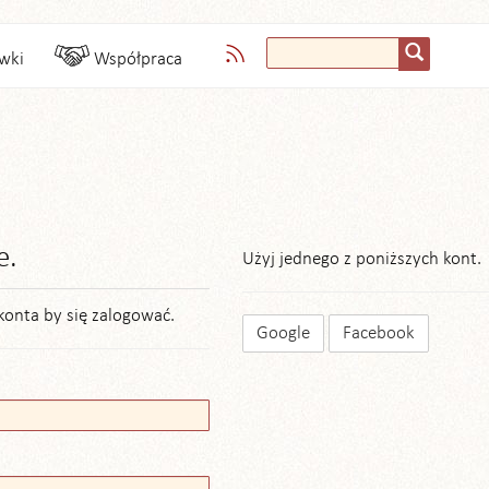
wki
Współpraca
e.
Użyj jednego z poniższych kont.
konta by się zalogować.
Google
Facebook