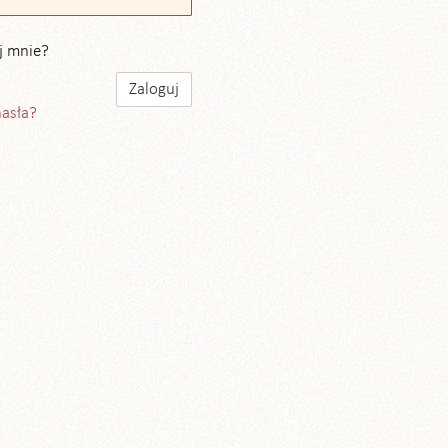
j mnie?
hasła?