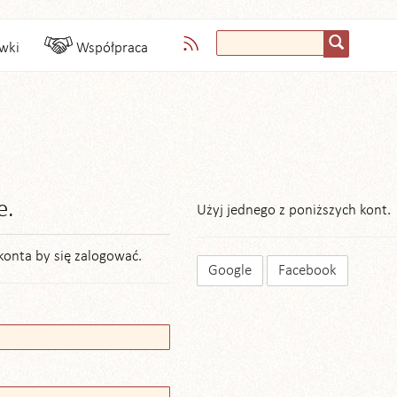
wki
Współpraca
e.
Użyj jednego z poniższych kont.
konta by się zalogować.
Google
Facebook