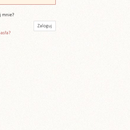
j mnie?
hasła?