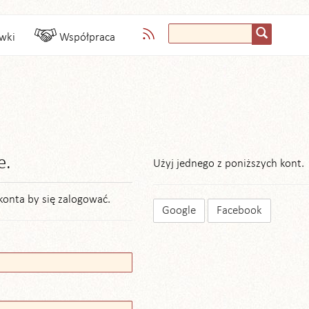
wki
Współpraca
e.
Użyj jednego z poniższych kont.
konta by się zalogować.
Google
Facebook