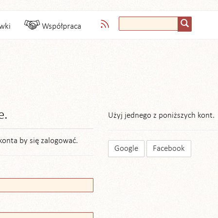
wki
Współpraca
e.
Użyj jednego z poniższych kont.
konta by się zalogować.
Google
Facebook