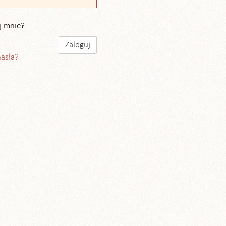
j mnie?
hasła?