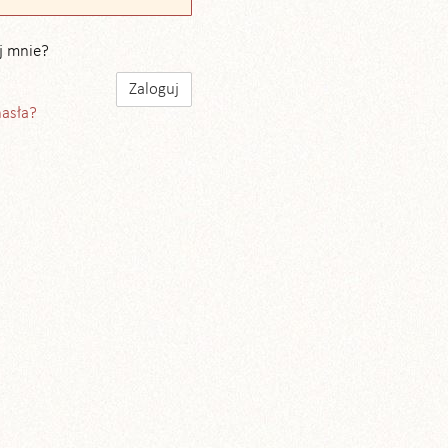
j mnie?
hasła?