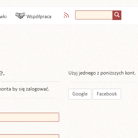
wki
Współpraca
e.
Użyj jednego z poniższych kont.
konta by się zalogować.
Google
Facebook