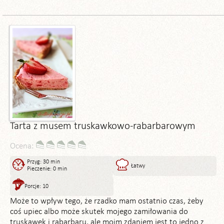
Tarta z musem truskawkowo-rabarbarowym
Ocena:
Przyg: 30 min
Łatwy
Pieczenie: 0 min
Porcje: 10
Może to wpływ tego, że rzadko mam ostatnio czas, żeby
coś upiec albo może skutek mojego zamiłowania do
truskawek i rabarbaru, ale moim zdaniem jest to jedno z