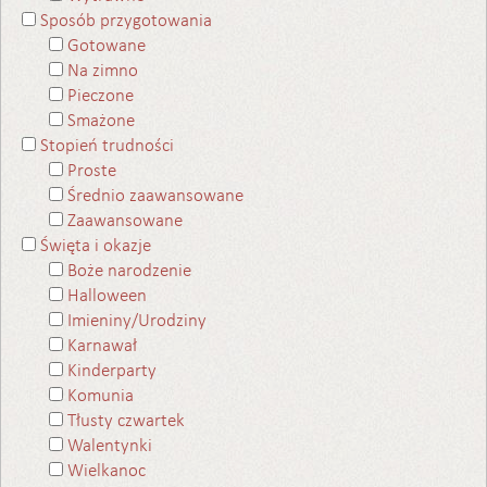
Sposób przygotowania
Gotowane
Na zimno
Pieczone
Smażone
Stopień trudności
Proste
Średnio zaawansowane
Zaawansowane
Święta i okazje
Boże narodzenie
Halloween
Imieniny/Urodziny
Karnawał
Kinderparty
Komunia
Tłusty czwartek
Walentynki
Wielkanoc