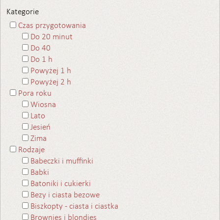
Kategorie
Czas przygotowania
Do 20 minut
Do 40
Do 1 h
Powyżej 1 h
Powyżej 2 h
Pora roku
Wiosna
Lato
Jesień
Zima
Rodzaje
Babeczki i muffinki
Babki
Batoniki i cukierki
Bezy i ciasta bezowe
Biszkopty - ciasta i ciastka
Brownies i blondies