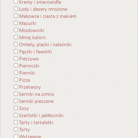
Kremy i smarowidła
Lody i desery mrożone
Makowce i ciasta z makiem
Mazurki
Miodowniki
Mniej kalorii
Omlety, placki i naleśniki
Pączki i faworki
Pieczywo
Pierniczki
Pierniki
Pizza
Przetwory
Serniki na zimno
Serniki pieczone
Sosy
Szarlotki i jabłeczniki
Tarty i tartaletki
Torty
Wytrawne