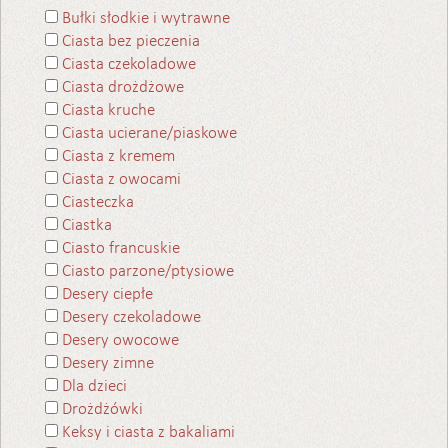
Bułki słodkie i wytrawne
Ciasta bez pieczenia
Ciasta czekoladowe
Ciasta drożdżowe
Ciasta kruche
Ciasta ucierane/piaskowe
Ciasta z kremem
Ciasta z owocami
Ciasteczka
Ciastka
Ciasto francuskie
Ciasto parzone/ptysiowe
Desery ciepłe
Desery czekoladowe
Desery owocowe
Desery zimne
Dla dzieci
Drożdżówki
Keksy i ciasta z bakaliami