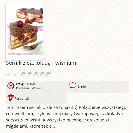
Sernik z czekoladą i wiśniami
Ocena:
Przyg: 30 min
Średni
Pieczenie: 70 min
Porcje: 10
Tym razem sernik… ale za to jaki! ;) Połączenie wszystkiego,
co uwielbiam, czyli pysznej masy twarogowej, czekolady i
soczystych wiśni. A wszystko pachnące czekoladą i
migdałami, które tak c...