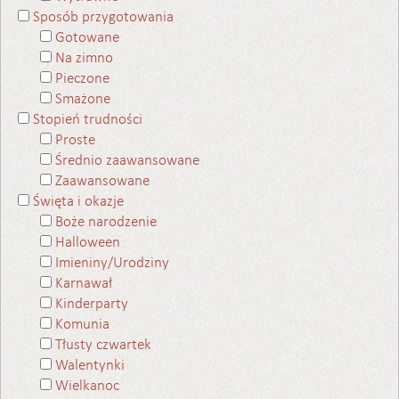
Sposób przygotowania
Gotowane
Na zimno
Pieczone
Smażone
Stopień trudności
Proste
Średnio zaawansowane
Zaawansowane
Święta i okazje
Boże narodzenie
Halloween
Imieniny/Urodziny
Karnawał
Kinderparty
Komunia
Tłusty czwartek
Walentynki
Wielkanoc