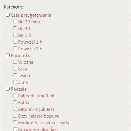
Kategorie
Czas przygotowania
Do 20 minut
Do 40
Do 1 h
Powyżej 1 h
Powyżej 2 h
Pora roku
Wiosna
Lato
Jesień
Zima
Rodzaje
Babeczki i muffinki
Babki
Batoniki i cukierki
Bezy i ciasta bezowe
Biszkopty - ciasta i ciastka
Brownies i blondies