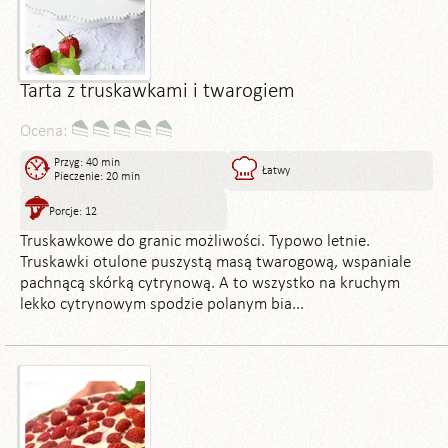
Tarta z truskawkami i twarogiem
Ocena:
Przyg: 40 min
Łatwy
Pieczenie: 20 min
Porcje: 12
Truskawkowe do granic możliwości. Typowo letnie.
Truskawki otulone puszystą masą twarogową, wspaniale
pachnącą skórką cytrynową. A to wszystko na kruchym
lekko cytrynowym spodzie polanym bia...