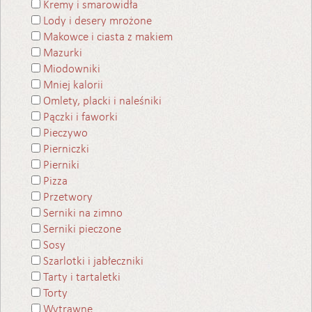
Kremy i smarowidła
Lody i desery mrożone
Makowce i ciasta z makiem
Mazurki
Miodowniki
Mniej kalorii
Omlety, placki i naleśniki
Pączki i faworki
Pieczywo
Pierniczki
Pierniki
Pizza
Przetwory
Serniki na zimno
Serniki pieczone
Sosy
Szarlotki i jabłeczniki
Tarty i tartaletki
Torty
Wytrawne