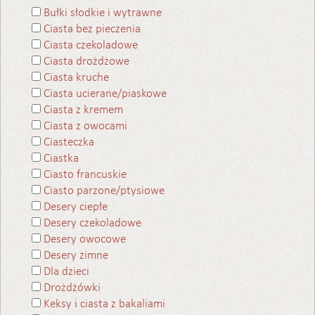
Bułki słodkie i wytrawne
Ciasta bez pieczenia
Ciasta czekoladowe
Ciasta drożdżowe
Ciasta kruche
Ciasta ucierane/piaskowe
Ciasta z kremem
Ciasta z owocami
Ciasteczka
Ciastka
Ciasto francuskie
Ciasto parzone/ptysiowe
Desery ciepłe
Desery czekoladowe
Desery owocowe
Desery zimne
Dla dzieci
Drożdżówki
Keksy i ciasta z bakaliami