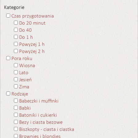
Kategorie
Czas przygotowania
Do 20 minut
Do 40
Do 1 h
Powyżej 1 h
Powyżej 2 h
Pora roku
Wiosna
Lato
Jesień
Zima
Rodzaje
Babeczki i muffinki
Babki
Batoniki i cukierki
Bezy i ciasta bezowe
Biszkopty - ciasta i ciastka
Brownies i blondies