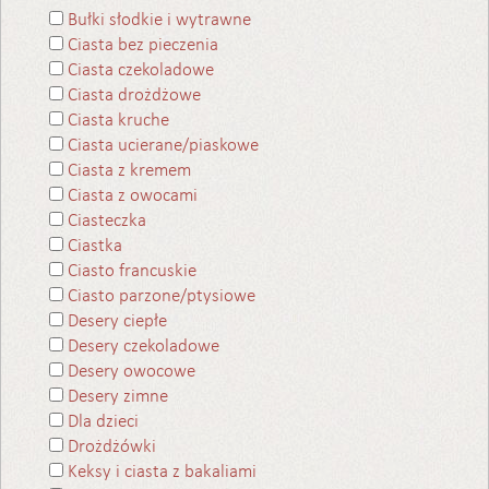
Bułki słodkie i wytrawne
Ciasta bez pieczenia
Ciasta czekoladowe
Ciasta drożdżowe
Ciasta kruche
Ciasta ucierane/piaskowe
Ciasta z kremem
Ciasta z owocami
Ciasteczka
Ciastka
Ciasto francuskie
Ciasto parzone/ptysiowe
Desery ciepłe
Desery czekoladowe
Desery owocowe
Desery zimne
Dla dzieci
Drożdżówki
Keksy i ciasta z bakaliami