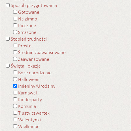
Sposób przygotowania
Gotowane
Na zimno
Pieczone
Smażone
Stopień trudności
Proste
Średnio zaawansowane
Zaawansowane
Święta i okazje
Boże narodzenie
Halloween
Imieniny/Urodziny
Karnawał
Kinderparty
Komunia
Tłusty czwartek
Walentynki
Wielkanoc