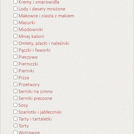
Kremy i smarowidła
Lody i desery mrożone
Makowce i ciasta z makiem
Mazurki
Miodowniki
Mniej kalorii
Omlety, placki i naleśniki
Pączki i faworki
Pieczywo
Pierniczki
Pierniki
Pizza
Przetwory
Serniki na zimno
Serniki pieczone
Sosy
Szarlotki i jabłeczniki
Tarty i tartaletki
Torty
Wytrawne