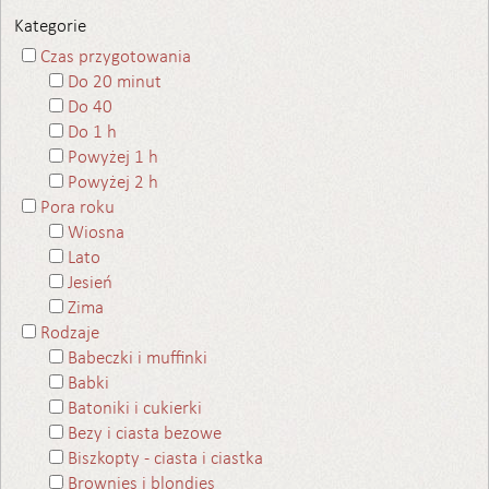
Kategorie
Czas przygotowania
Do 20 minut
Do 40
Do 1 h
Powyżej 1 h
Powyżej 2 h
Pora roku
Wiosna
Lato
Jesień
Zima
Rodzaje
Babeczki i muffinki
Babki
Batoniki i cukierki
Bezy i ciasta bezowe
Biszkopty - ciasta i ciastka
Brownies i blondies