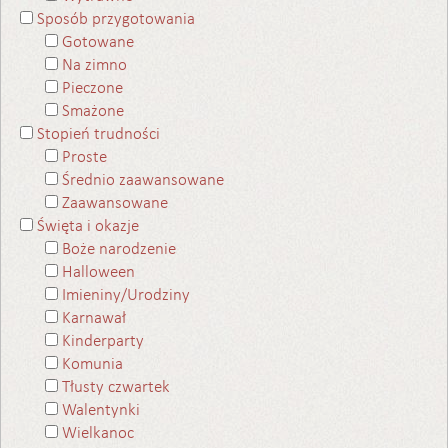
Sposób przygotowania
Gotowane
Na zimno
Pieczone
Smażone
Stopień trudności
Proste
Średnio zaawansowane
Zaawansowane
Święta i okazje
Boże narodzenie
Halloween
Imieniny/Urodziny
Karnawał
Kinderparty
Komunia
Tłusty czwartek
Walentynki
Wielkanoc