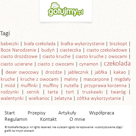
Tagi
babeczki
biała czekolada
białka wykorzystanie
biszkopt
Boże Narodzenie
budyń
ciasteczka
ciasto czekoladowe
ciasto drożdżowe
ciasto kruche
ciasto kruche z owocami
czekolada
ciasto ucierane
ciasto z owocami
cynamon
deser owocowy
drożdże
jabłecznik
jabłka
kakao
kruche
kruche z owocami
maliny
mascarpone
migdały
miód
muffinki
muffiny
nutella
przyprawa korzenna
rodzynki
sernik
tarta
tort
truskawki
twaróg
walentynki
wielkanoc
żelatyna
żółtka wykorzystanie
Start
Przepisy
Artykuły
Współpraca
Regulamin
Kontakt
O mnie
© Slodkiefantazje.pl. All rights reserved. Nie wyrażam zgody na kopiowanie i wykorzystywanie zdjęć i
grafik na innych stronach.