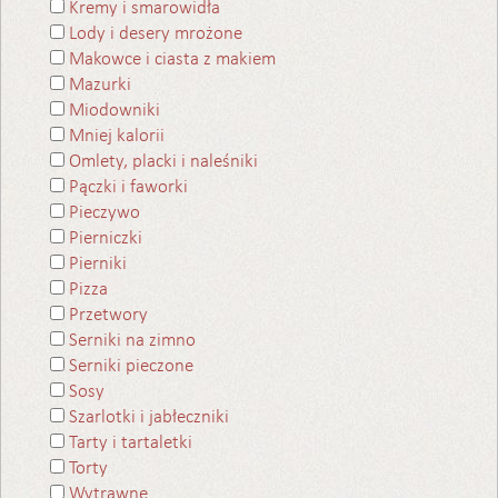
Kremy i smarowidła
Lody i desery mrożone
Makowce i ciasta z makiem
Mazurki
Miodowniki
Mniej kalorii
Omlety, placki i naleśniki
Pączki i faworki
Pieczywo
Pierniczki
Pierniki
Pizza
Przetwory
Serniki na zimno
Serniki pieczone
Sosy
Szarlotki i jabłeczniki
Tarty i tartaletki
Torty
Wytrawne