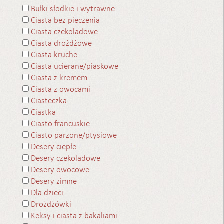
Bułki słodkie i wytrawne
Ciasta bez pieczenia
Ciasta czekoladowe
Ciasta drożdżowe
Ciasta kruche
Ciasta ucierane/piaskowe
Ciasta z kremem
Ciasta z owocami
Ciasteczka
Ciastka
Ciasto francuskie
Ciasto parzone/ptysiowe
Desery ciepłe
Desery czekoladowe
Desery owocowe
Desery zimne
Dla dzieci
Drożdżówki
Keksy i ciasta z bakaliami