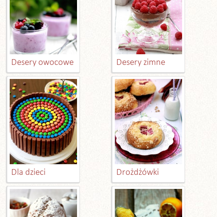
Desery owocowe
Desery zimne
Dla dzieci
Drożdżówki