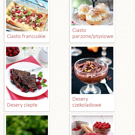
Ciasto
Ciasto francuskie
parzone/ptysiowe
Desery
Desery ciepłe
czekoladowe