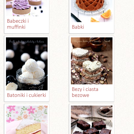
Babeczki i
muffinki
Babki
Bezy i ciasta
Batoniki i cukierki
bezowe