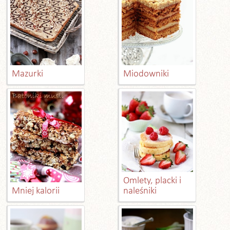
Mazurki
Miodowniki
Omlety, placki i
Mniej kalorii
naleśniki