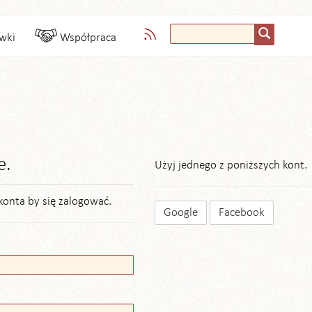
wki
Współpraca
e.
Użyj jednego z poniższych kont.
konta by się zalogować.
Google
Facebook