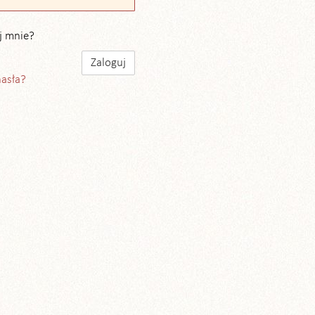
j mnie?
hasła?