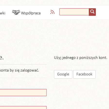
wki
Współpraca
e.
Użyj jednego z poniższych kont.
konta by się zalogować.
Google
Facebook