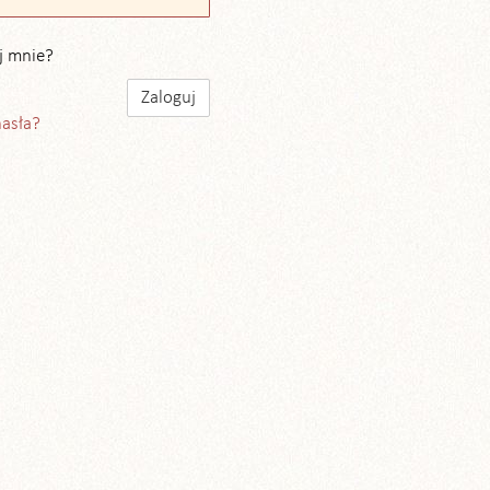
j mnie?
hasła?