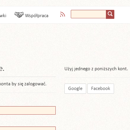
wki
Współpraca
e.
Użyj jednego z poniższych kont.
konta by się zalogować.
Google
Facebook