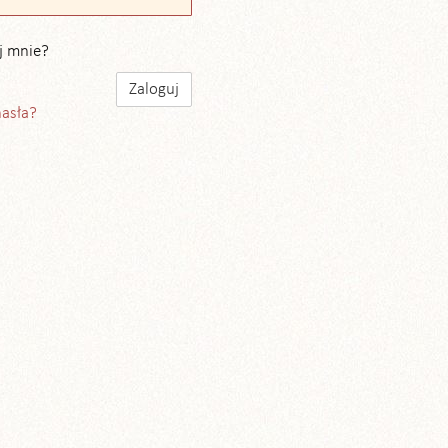
j mnie?
hasła?