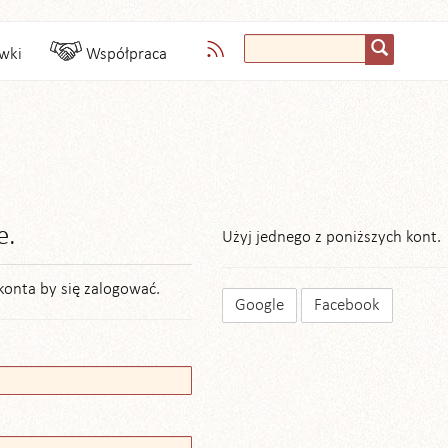
wki
Współpraca
e.
Użyj jednego z poniższych kont.
konta by się zalogować.
Google
Facebook