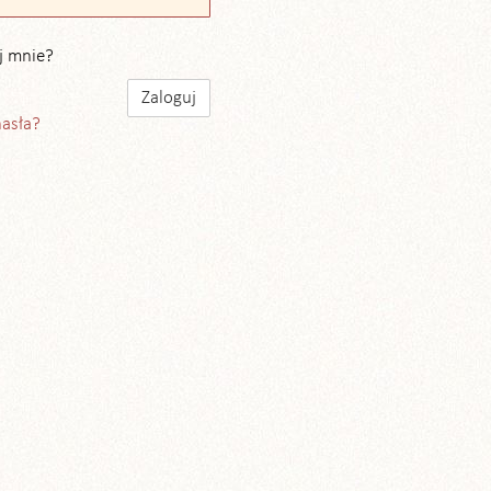
j mnie?
hasła?