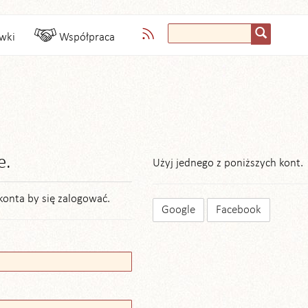
wki
Współpraca
e.
Użyj jednego z poniższych kont.
konta by się zalogować.
Google
Facebook