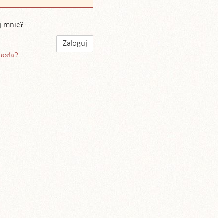
j mnie?
hasła?