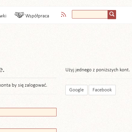
wki
Współpraca
e.
Użyj jednego z poniższych kont.
konta by się zalogować.
Google
Facebook