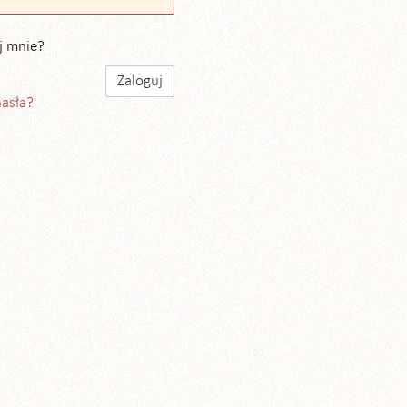
j mnie?
hasła?